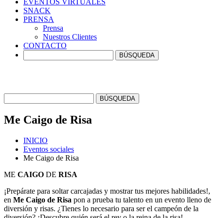
EVENTOS
VIRTUALES
SNACK
PRENSA
Prensa
Nuestros Clientes
CONTACTO
Me
Caigo
de
Risa
INICIO
Eventos sociales
Me Caigo de Risa
ME
CAIGO
DE
RISA
¡Prepárate para soltar carcajadas y mostrar tus mejores habilidades!,
en
Me Caigo de Risa
pon a prueba tu talento en un evento lleno de
diversión y risas. ¿Tienes lo necesario para ser el campeón de la
diversión? ¡Descubre quién será el rey o la reina de la risa!