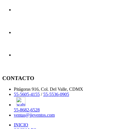
CONTACTO
Pitágoras 916, Col. Del Valle, CDMX
55-5605-4155
/
55-5536-0905
55-8682-6528
ventas@jjeventos.com
INICIO