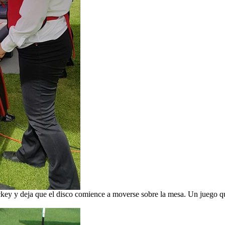
ckey y deja que el disco comience a moverse sobre la mesa. Un juego q